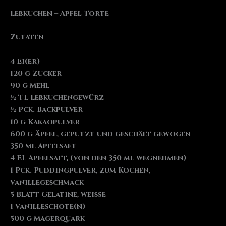
Lebkuchen – Apfel Torte
Zutaten
4 Ei(er)
120 g Zucker
90 g Mehl
½ TL Lebkuchengewürz
½ Pck. Backpulver
10 g Kakaopulver
600 g Äpfel, geputzt und geschält gewogen
350 ml Apfelsaft
4 EL Apfelsaft, (von den 350 ml wegnehmen)
1 Pck. Puddingpulver, zum Kochen,
Vanillegeschmack
5 Blatt Gelatine, weiße
1 Vanilleschote(n)
500 g Magerquark