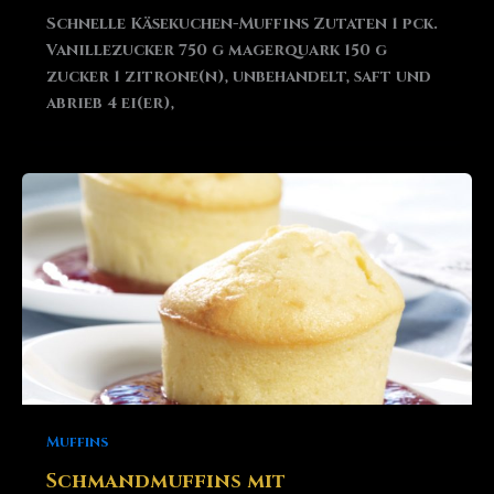
Schnelle Käsekuchen-Muffins Zutaten 1 pck.
Vanillezucker 750 g magerquark 150 g
zucker 1 zitrone(n), unbehandelt, saft und
abrieb 4 ei(er),
Muffins
Schmandmuffins mit