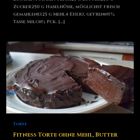
Zucker250 g Haselnüsse, möglichst frisch
gemahlene125 g Mehl4 Ei(er), getrennt½
Tasse Milch½ Pck. […]
Torte
Fitness Torte ohne Mehl, Butter