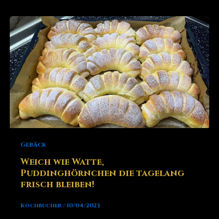
Gebäck
Weich wie Watte,
Puddinghörnchen die tagelang
frisch bleiben!
Kochbucher
/
10/04/2023