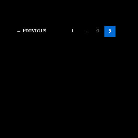
←
Previous
1
…
4
5