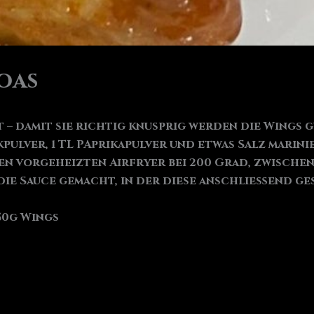
Toas
ht – damit sie richtig knusprig werden die Wing
kpulver, 1 TL PAprikapulver und etwas Salz marini
 den vorgeheizten Airfryer bei 200 Grad, zwisc
die Sauce gemacht, in der diese anschließend g
750g Wings