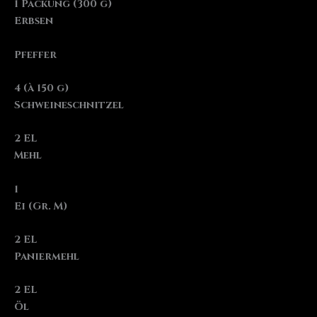
1 Packung (300 g)
Erbsen
Pfeffer
4 (à 150 g)
Schweineschnitzel
2 EL
Mehl
1
Ei (Gr. M)
2 EL
Paniermehl
2 EL
Öl