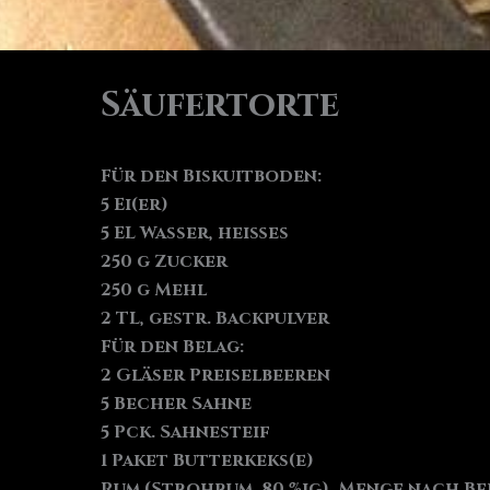
Säufertorte
Für den Biskuitboden:
5 Ei(er)
5 EL Wasser, heißes
250 g Zucker
250 g Mehl
2 TL, gestr. Backpulver
Für den Belag:
2 Gläser Preiselbeeren
5 Becher Sahne
5 Pck. Sahnesteif
1 Paket Butterkeks(e)
Rum (Strohrum, 80 %ig), Menge nach B