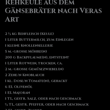
Rehkeule aus dem
Gänsebräter nach Veras
Art
2 ½ kg Rehfleisch (Keule)
1 Liter Buttermilch, zum Einlegen
1 kleine Knollensellerie
5 m.-große Möhre(n)
200 g Backpflaume(n), entsteint
1 Liter Rotwein, trocken, ca.
2 m.-große Gemüsezwiebel(n)
2 Zehe/n Knoblauch
1 kl. Dose/n Tomate(n), gehackt
6 EL Olivenöl
1 EL Majoran
1 TL, gestr. Salz, oder nach Geschmack
½ TL, gestr. Pfeffer, oder nach Geschmack