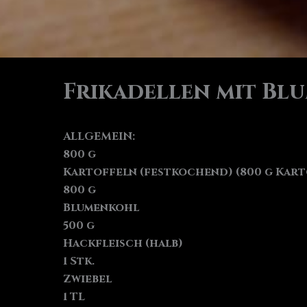
Frikadellen mit Bl
ALLGEMEIN:
800 g
Kartoffeln (festkochend) (800 g Kar
800 g
Blumenkohl
500 g
Hackfleisch (halb)
1 Stk.
Zwiebel
1 TL