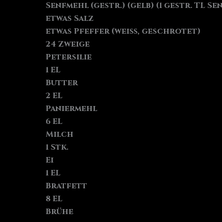
Senfmehl (gestr.) (gelb) (1 gestr. TL Se
etwas Salz
etwas Pfeffer (weiß, geschrotet)
24 Zweige
Petersilie
1 EL
Butter
2 EL
Paniermehl
6 EL
Milch
1 Stk.
Ei
1 EL
Bratfett
8 EL
Brühe