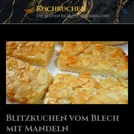
Skip
Kochbucher
Sea
to
Die besten Rezepte an einem Ort
content
Blitzkuchen vom Blech
mit Mandeln