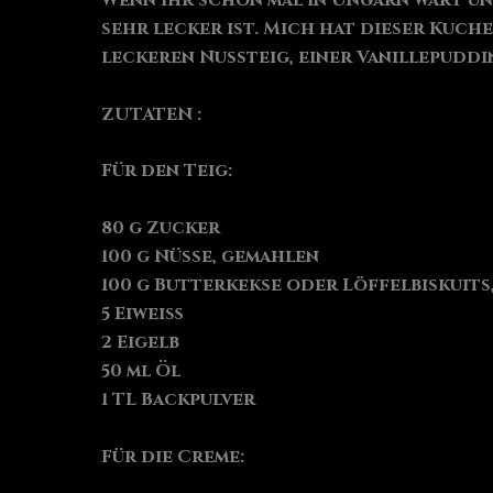
Wenn ihr schon mal in Ungarn wart und
sehr lecker ist. Mich hat dieser Kuch
leckeren Nussteig, einer Vanillepudd
ZUTATEN :
Für den Teig:
80 g Zucker
100 g Nüsse, gemahlen
100 g Butterkekse oder Löffelbiskuits
5 Eiweiß
2 Eigelb
50 ml Öl
1 TL Backpulver
Für die Creme: