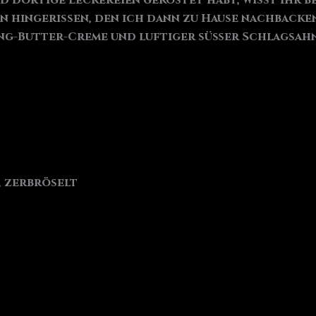
 dortige Leckereien gekostet habt, wisst ihr b
en hingerissen, den ich dann zu Hause nachbacken
ing-Butter-Creme und luftiger süßer Schlagsahne
, zerbröselt