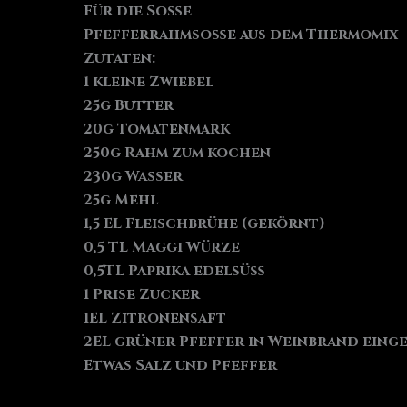
Für die Soße
Pfefferrahmsoße aus dem Thermomix
Zutaten:
1 kleine Zwiebel
25g Butter
20g Tomatenmark
250g Rahm zum kochen
230g Wasser
25g Mehl
1,5 EL Fleischbrühe (gekörnt)
0,5 TL Maggi Würze
0,5TL Paprika edelsüß
1 Prise Zucker
1EL Zitronensaft
2EL grüner Pfeffer in Weinbrand eing
Etwas Salz und Pfeffer