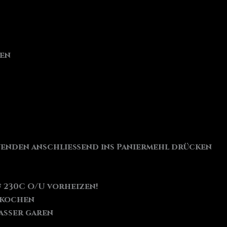
ken
i wenden anschließend ins Paniermehl drücken
 230C O/U vorheizen!
 kochen
asser garen