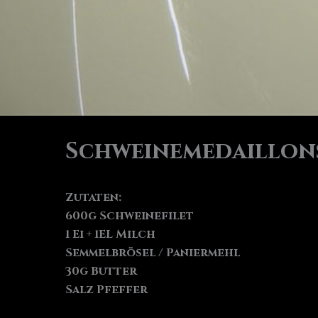
Schweinemedaillons
Zutaten:
600g Schweinefilet
1 Ei + 1EL Milch
Semmelbrösel / Paniermehl
30g Butter
Salz Pfeffer