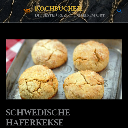
Skip
Kochbucher
Sea
to
Die besten Rezepte an einem Ort
content
SCHWEDISCHE
HAFERKEKSE