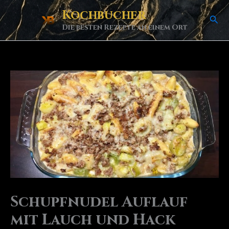
Skip
Kochbucher
Sea
to
Die besten Rezepte an einem Ort
content
Schupfnudel Auflauf
mit Lauch und Hack