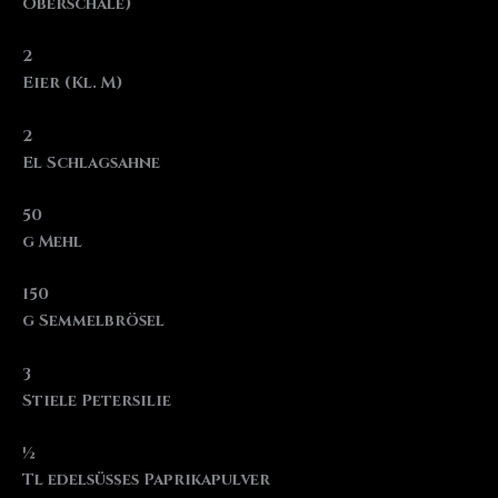
Oberschale)
2
Eier (Kl. M)
2
El Schlagsahne
50
g Mehl
150
g Semmelbrösel
3
Stiele Petersilie
½
Tl edelsüßes Paprikapulver