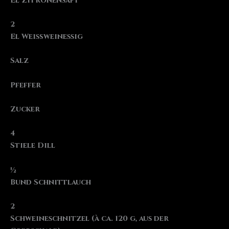
El Zitronensaft
2
El Weißweinessig
Salz
Pfeffer
Zucker
4
Stiele Dill
½
Bund Schnittlauch
2
Schweineschnitzel (à ca. 120 g, aus der