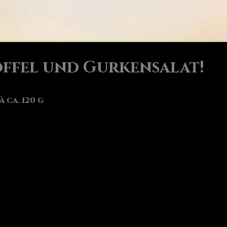
offel und Gurkensalat!
 ca. 120 g