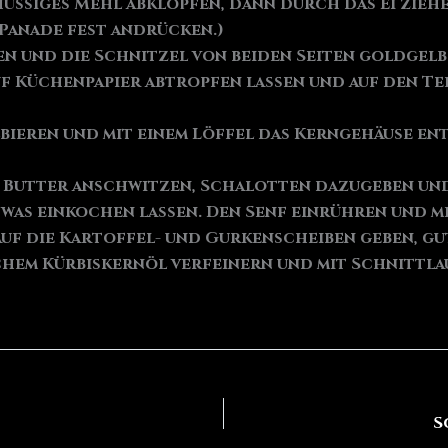
hüssiges Mehl abklopfen, dann durch das Ei zie
 Panade fest andrücken.)
n und die Schnitzel von beiden Seiten goldgelb 
 Küchenpapier abtropfen lassen und auf den Tel
bieren und mit einem Löffel das Kerngehäuse en
n Butter anschwitzen, Schalotten dazugeben und
twas einkochen lassen. Den Senf einrühren und m
auf die Kartoffel- und Gurkenscheiben geben, g
ischem Kürbiskernöl verfeinern und mit Schnitt
S