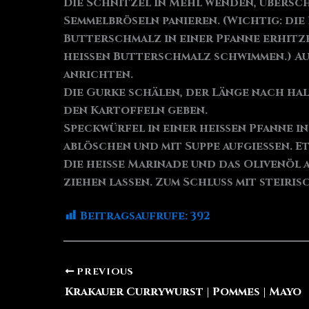
Die Schnitzel in Mehl wenden, übersc
Semmelbröseln panieren. (Wichtig: die
Butterschmalz in einer Pfanne erhitze
heißen Butterschmalz schwimmen.) Auf
anrichten.
Die Gurke schälen, der Länge nach hal
den Kartoffeln geben.
Speckwürfel in einer heißen Pfanne i
ablöschen und mit Suppe aufgießen. E
Die heiße Marinade und das Olivenöl 
ziehen lassen. Zum Schluss mit steir
Beitragsaufrufe:
392
PREVIOUS
Krakauer Currywurst | Pommes | Mayo