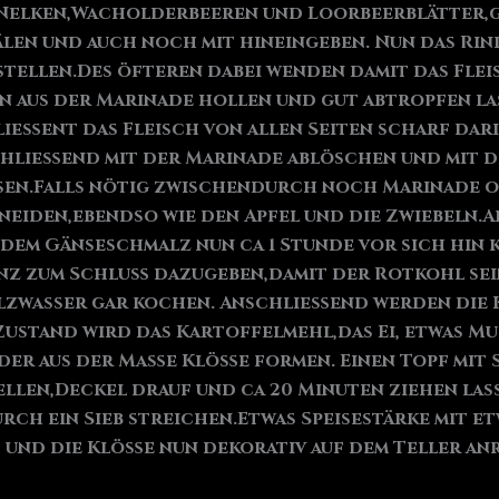
 Nelken,Wacholderbeeren und Loorbeerblätter,g
hälen und auch noch mit hineingeben. Nun das Ri
 stellen.Des öfteren dabei wenden damit das Fl
un aus der Marinade hollen und gut abtropfen la
ießent das Fleisch von allen Seiten scharf dari
chließend mit der Marinade ablöschen und mit 
assen.Falls nötig zwischendurch noch Marinade 
iden,ebendso wie den Apfel und die Zwiebeln.Al
 dem Gänseschmalz nun ca 1 Stunde vor sich hin
anz zum Schluß dazugeben,damit der Rotkohl sein
alzwasser gar kochen. Anschließend werden die 
ustand wird das Kartoffelmehl,das Ei, etwas Mus
der aus der Maße Klöße formen. Einen Topf mit 
llen,Deckel drauf und ca 20 Minuten ziehen las
rch ein Sieb streichen.Etwas Speisestärke mit e
 und die Klöße nun dekorativ auf dem Teller an