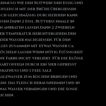
enauso wie den Rotwein den Essig und
ndfleisch mit der Brühe übergießen
eisch gleichmäßig durchziehen kann.
ssen.Dann 2 Eßl. Butterschmalz in
n anbraten lassen.Dann 2 Zwiebeln
der Temperatur heruntergehen.Den
oder Wasser nachgießen. Für den
les zusammen mit etwas Wasser ca.
 köcheln lassen.Wenn nötig Flüßigkeit
e Farbe nicht verliert. Für die Klöße
Kartoffeln durch ein Sieb gepresst
katnuss und 1 teel Salz
Salzwasser zum Kochen bringen und
sen. Das Fleisch herausnehmen und in
twas Wasser vermengen und die Soße
richen.