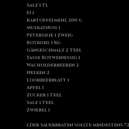
Salz 1 Tl
Ei 1
Kartoffelmehl 200 g
Muskatnuß 1
Petersilie 1 Zweig
Rotkohl 1 Kg
Gänseschmalz 2 Teel
Tasse Rotweinessig 1
Wacholderbeeren 2
Nelken 2
Loorbeerblatt 1
Apfel 1
Zucker 1 Teel
Salz 1 Teel
Zwiebel 1
1.Der Sauerbraten sollte mindestens 7