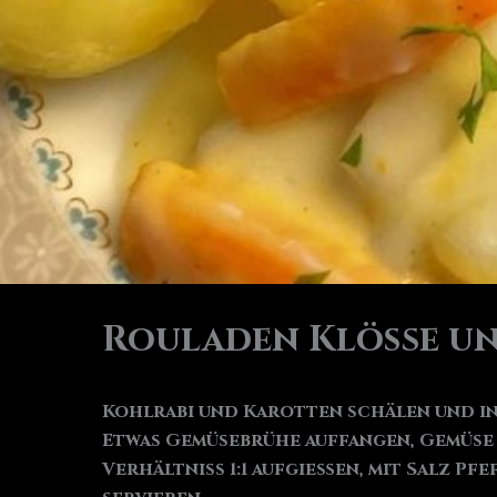
Rouladen Klöße un
Kohlrabi und Karotten schälen und in
Etwas Gemüsebrühe auffangen, Gemüse
Verhältniss 1:1 aufgießen, mit Salz P