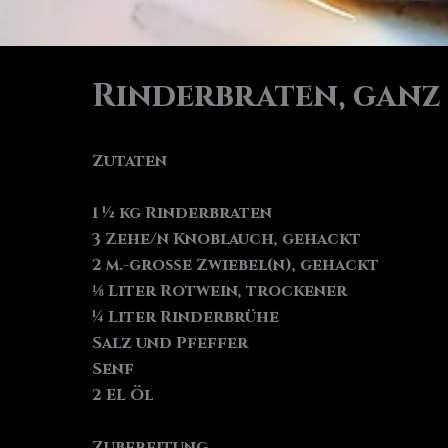
Rinderbraten, ganz
Zutaten
1 ½ kg Rinderbraten
3 Zehe/n Knoblauch, gehackt
2 m.-große Zwiebel(n), gehackt
⅛ Liter Rotwein, trockener
¼ Liter Rinderbrühe
Salz und Pfeffer
Senf
2 EL Öl
Zubereitung