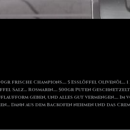
gr frische Champions…. 5 Esslöffel Olivenöl… 1 
öffel Salz… Rosmarin…. 500gr Puten Geschnetzelt
uflaufform geben, und alles gut vermengen…. Im 
aren… Dann aus dem Backofen nehmen und das Cre