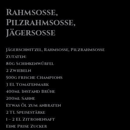
Rahmsoße,
Pilzrahmsoße,
Jägersoße
Jägerschnitzel, Rahmsoße, Pilzrahmsoße
Zutaten:
80g Schinkenwürfel
2 Zwiebeln
500g frische Champions
3 EL Tomatenmark
400ml Instand Brühe
200ml Sahne
Etwas Öl zum anbraten
2 TL Speisestärke
1 – 2 EL Zitronensaft
Eine Prise Zucker