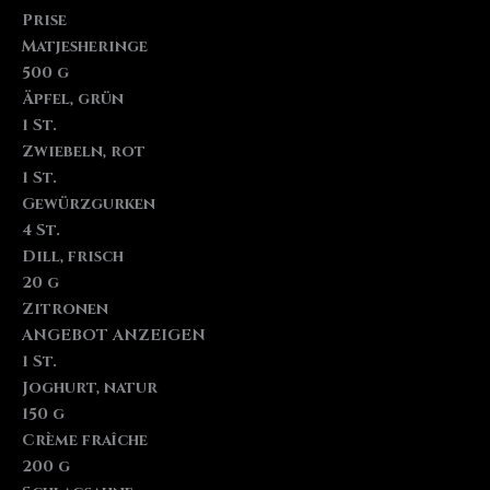
Prise
Matjesheringe
500 g
Äpfel, grün
1 St.
Zwiebeln, rot
1 St.
Gewürzgurken
4 St.
Dill, frisch
20 g
Zitronen
ANGEBOT ANZEIGEN
1 St.
Joghurt, natur
150 g
Crème fraîche
200 g