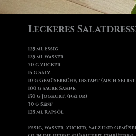
Leckeres Salatdress
125 ml Essig
125 ml Wasser
70 g Zucker
15 g Salz
10 g Gemüsebrühe, instant (auch selbs
100 g saure Sahne
150 g Joghurt, (natur)
30 g Senf
125 ml Rapsöl
Essig, Wasser, Zucker, Salz und Gemüs
Öl in die heiße Flüssigkeit einrühren.