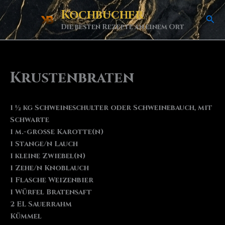
Skip
Kochbucher
Sea
to
Die besten Rezepte an einem Ort
content
Krustenbraten
1 ½ kg Schweineschulter oder Schweinebauch, mit
Schwarte
1 m.-große Karotte(n)
1 Stange/n Lauch
1 kleine Zwiebel(n)
1 Zehe/n Knoblauch
1 Flasche Weizenbier
1 Würfel Bratensaft
2 EL Sauerrahm
Kümmel