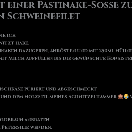
 einer Pastinake-Soße z
n Schweinefilet
ie ich
witzt habe.
inaken dazugeben, anrösten und mit 250ml Hühn
 mit Milch auffüllen bis die gewünschte Konsiste
Frischkäse püriert und abgeschmeckt
l und dem Holzstil meines Schnitzelhammer
v
Goldbraun anbraten
Petersilie wenden.