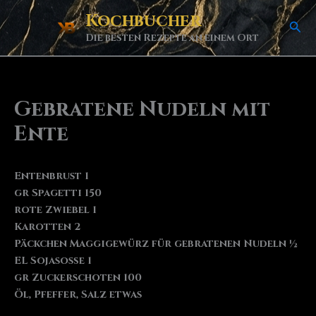
Skip
Kochbucher
Sea
to
Die besten Rezepte an einem Ort
content
Gebratene Nudeln mit
Ente
Entenbrust 1
gr Spagetti 150
rote Zwiebel 1
Karotten 2
Päckchen Maggigewürz für gebratenen Nudeln ½
EL Sojasoße 1
gr Zuckerschoten 100
Öl, Pfeffer, Salz etwas