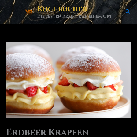
Skip
Kochbucher
Sea
to
Die besten Rezepte an einem Ort
content
Erdbeer Krapfen