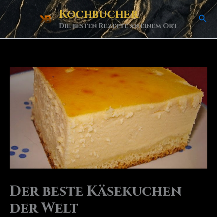
Skip
Kochbucher
Sea
to
Die besten Rezepte an einem Ort
content
Der beste Käsekuchen
der Welt