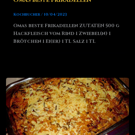
Kochbucher
/
10/04/2023
Omas beste Frikadellen ZUTATEN 500 g
Hackfleisch vom Rind 1 Zwiebel(n) 1
Brötchen 1 Ei(er) 1 TL Salz 1 TL