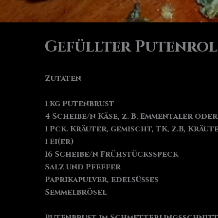
Gefüllter Putenrol
Zutaten
1 kg Putenbrust
4 Scheibe/n Käse, z. B. Emmentaler ode
1 Pck. Kräuter, gemischt, TK, z.B, Kräu
1 Ei(er)
16 Scheibe/n Frühstücksspeck
Salz und Pfeffer
Paprikapulver, edelsüßes
Semmelbrösel
Putenbrust im Schmetterlingsschnitt 