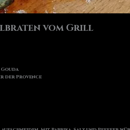
lbraten vom Grill
r Gouda
ter der Provence
aufschneiden. Mit Paprika, Salz und Pfeffer wür