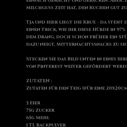
einfach gemacht und gebacken. ABER. D
Milchguss Zeit hat, den Kuchen gut z
Tja und hier liegt die Krux – da steh
einen Trick, wie ihr diese Hürde in 97
dem Drang, doch schon früher ein St
dazu neigt, Mitternachtssnacks zu sich
Stecken Sie das Bild unten in eines Ih
von Pinterest weiter gefördert werd
ZUTATEN :
Zutaten für den Teig (für eine 20x20c
3 Eier
75g Zucker
65g Mehl
1 TL Backpulver