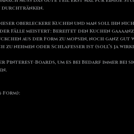
anach muss das gute Teil erst mal für einige St
u durchtränken.
t dieser oberleckere Kuchen und man soll ihn ni
% der Fälle meistert: Bereitet den Kuchen gaaaan
ückchen aus der Form zu mopsen, noch ganz gut 
 zu nehmen oder Schlafesser ist (soll’s ja wirkl
rer Pinterest-Boards, um es bei Bedarf immer bei
en.
m-Form):