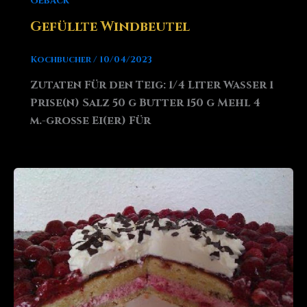
Gebäck
Gefüllte Windbeutel
Kochbucher
/
10/04/2023
Zutaten Für den Teig: 1/4 Liter Wasser 1
Prise(n) Salz 50 g Butter 150 g Mehl 4
m.-große Ei(er) Für