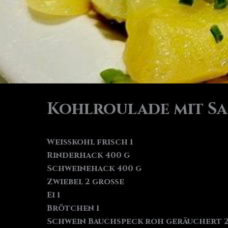
Kohlroulade mit S
Weißkohl frisch 1
Rinderhack 400 g
Schweinehack 400 g
Zwiebel 2 große
Ei 1
Brötchen 1
Schwein Bauchspeck roh geräuchert 2