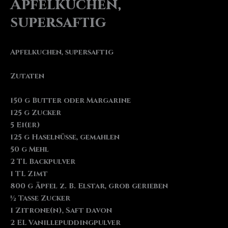
Apfelkuchen,
supersaftig
Apfelkuchen, supersaftig
Zutaten
150 g Butter oder Margarine
125 g Zucker
5 Ei(er)
125 g Haselnüsse, gemahlen
50 g Mehl
2 TL Backpulver
1 TL Zimt
800 g Äpfel z. B. Elstar, grob gerieben
½ Tasse Zucker
1 Zitrone(n), Saft davon
2 EL Vanillepuddingpulver