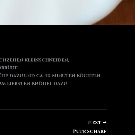
auchzehen kleinschneiden,
rbrühe.
rühe dazu und ca 40 Minuten köcheln.
am liebsten Knödel dazu
NEXT
Pute scharf