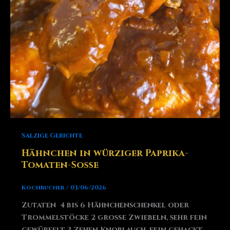
Salzige Gerichte
Hähnchen in würziger Paprika-
Tomaten-Soße
Kochbucher
/
03/06/2026
Zutaten 4 bis 6 Hähnchenschenkel oder
Trommelstöcke 2 große Zwiebeln, sehr fein
gewürfelt 3 Zehen Knoblauch, fein gehackt