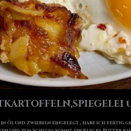
ATKARTOFFELN,SPIEGELEI 
 in Öl und Zwiebeln eingelegt , habe ich fertig g
en und zum Schluss kommt ein Klecks Butter ran.