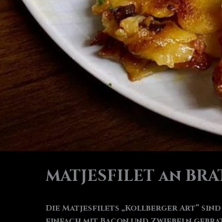
MATJESFILET an BR
Die Matjesfilets „Kollberger Art“ sind
einfach mit Bacon und Zwiebeln gebrat