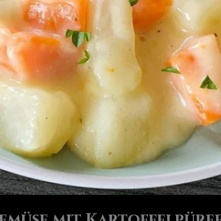
emüse mit Kartoffelpüre