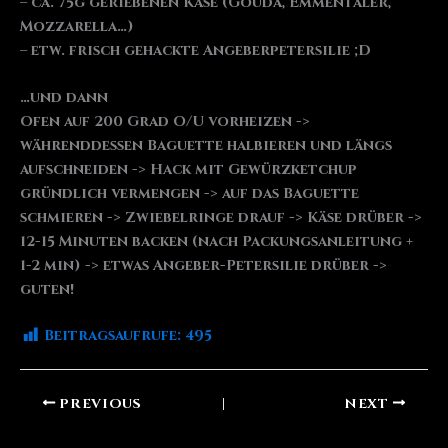
– ca. 75g geriebenen Käse (Gouda, Emmentaler,
Mozzarella…)
– etw. frisch gehackte Angeberpetersilie ;D
…und dann
Ofen auf 200 Grad O/U vorheizen ->
währenddessen Baguette halbieren und längs
aufschneiden -> Hack mit Gewürzketchup
gründlich vermengen -> auf das Baguette
schmieren -> Zwiebelringe drauf -> Käse drüber ->
12-15 Minuten backen (nach Packungsanleitung +
1-2 min) -> etwas Angeber-Petersilie drüber ->
guten!
Beitragsaufrufe:
495
PREVIOUS
NEXT