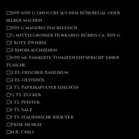
▢500-600 g Gnocchi aus dem Kühlregal oder
selber machen
▢500 g mageres Hackfleisch
▢½ mittelgroßer Hokkaido Kürbis ca. 500 g
▢1 rote Zwiebel
▢2 Knoblauchzehen
▢690 ml passierte Tomaten entspricht einer
Flasche
▢2 EL frischer Basilikum
▢2 EL Olivenöl
▢1 TL Paprikapulver edelsüß
▢½ TL Zucker
▢1 TL Pfeffer
▢1 TL Salz
▢1 TL italienische Kräuter
▢Prise Muskat
▢n.B. Chili