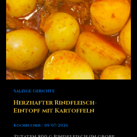
Salzige Gerichte
Herzhafter Rindfleisch-
Eintopf mit Kartoffeln
Kochbucher
/
05/07/2026
Zutaten 800 g Rindfleisch (in grobe