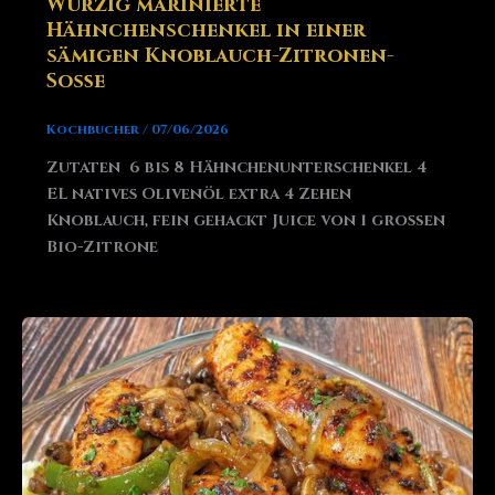
Würzig marinierte
Hähnchenschenkel in einer
sämigen Knoblauch-Zitronen-
Soße
Kochbucher
/
07/06/2026
Zutaten 6 bis 8 Hähnchenunterschenkel 4
EL natives Olivenöl extra 4 Zehen
Knoblauch, fein gehackt Juice von 1 großen
Bio-Zitrone