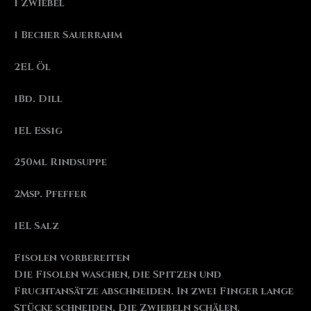
1 Zwiebel
1
Becher
Sauerrahm
2
EL
Öl
1
Bd.
Dill
1
EL
Essig
250
ml
Rindsuppe
2
Msp.
Pfeffer
1
EL
Salz
Fisolen vorbereiten
Die Fisolen waschen, die Spitzen und
Fruchtansätze abschneiden. In zwei Finger lange
Stücke schneiden. Die Zwiebeln schälen,